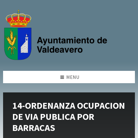
Skip
Skip
Skip
Skip
to
to
to
to
content
left
right
footer
sidebar
sidebar
MENU
14-ORDENANZA OCUPACION
DE VIA PUBLICA POR
BARRACAS