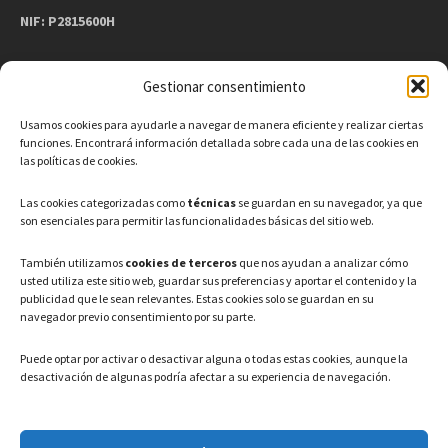
NIF: P2815600H
Gestionar consentimiento
CONTACTO
Usamos cookies para ayudarle a navegar de manera eficiente y realizar ciertas
Teléfono: 91 886 44 62
funciones. Encontrará información detallada sobre cada una de las cookies en
las políticas de cookies.
Correo Electrónico:
info@ayuntamientovaldeavero.
es
Las cookies categorizadas como
técnicas
se guardan en su navegador, ya que
son esenciales para permitir las funcionalidades básicas del sitio web.
HORARIO
También utilizamos
cookies de terceros
que nos ayudan a analizar cómo
usted utiliza este sitio web, guardar sus preferencias y aportar el contenido y la
Lunes a Viernes: 08:00h – 15:00h
publicidad que le sean relevantes. Estas cookies solo se guardan en su
navegador previo consentimiento por su parte.
Puede optar por activar o desactivar alguna o todas estas cookies, aunque la
desactivación de algunas podría afectar a su experiencia de navegación.
LEGAL