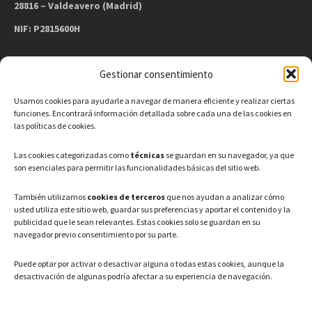
28816 – Valdeavero (Madrid)
NIF: P2815600H
Gestionar consentimiento
CONTACTO
Usamos cookies para ayudarle a navegar de manera eficiente y realizar ciertas
Teléfono: 91 886 44 62
funciones. Encontrará información detallada sobre cada una de las cookies en
las políticas de cookies.
Correo Electrónico:
info@ayuntamientovaldeavero.
es
Las cookies categorizadas como
técnicas
se guardan en su navegador, ya que
son esenciales para permitir las funcionalidades básicas del sitio web.
HORARIO
También utilizamos
cookies de terceros
que nos ayudan a analizar cómo
usted utiliza este sitio web, guardar sus preferencias y aportar el contenido y la
Lunes a Viernes: 08:00h – 15:00h
publicidad que le sean relevantes. Estas cookies solo se guardan en su
navegador previo consentimiento por su parte.
Puede optar por activar o desactivar alguna o todas estas cookies, aunque la
desactivación de algunas podría afectar a su experiencia de navegación.