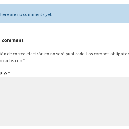
here are no comments yet
a comment
ción de correo electrónico no será publicada.
Los campos obligator
arcados con
*
ARIO
*