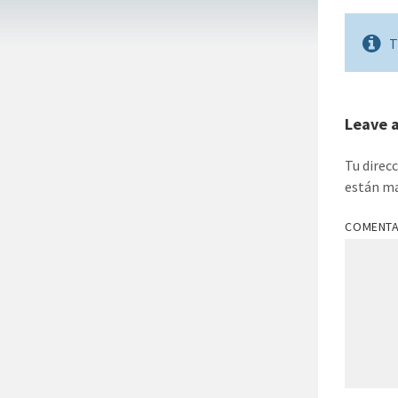
T
Leave 
Tu direc
están m
COMENT