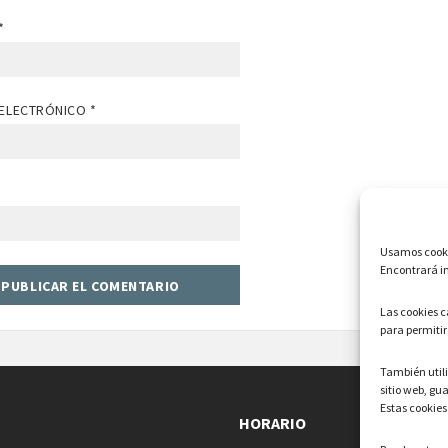
*
ELECTRÓNICO
*
Usamos cookie
Encontrará in
Las cookies 
para permitir
También uti
sitio web, gu
Estas cookies
HORARIO