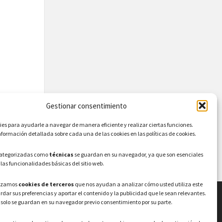
Gestionar consentimiento
s para ayudarle a navegar de manera eficiente y realizar ciertas funciones.
formación detallada sobre cada una de las cookies en las políticas de cookies.
categorizadas como
técnicas
se guardan en su navegador, ya que son esenciales
 las funcionalidades básicas del sitio web.
lizamos
cookies de terceros
que nos ayudan a analizar cómo usted utiliza este
ardar sus preferencias y aportar el contenido y la publicidad que le sean relevantes.
 solo se guardan en su navegador previo consentimiento por su parte.
LEGAL