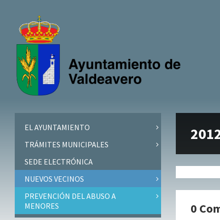
Skip
Skip
Skip
Skip
to
to
to
to
content
left
right
footer
sidebar
sidebar
EL AYUNTAMIENTO
2012
TRÁMITES MUNICIPALES
SEDE ELECTRÓNICA
NUEVOS VECINOS
PREVENCIÓN DEL ABUSO A
MENORES
0 Co