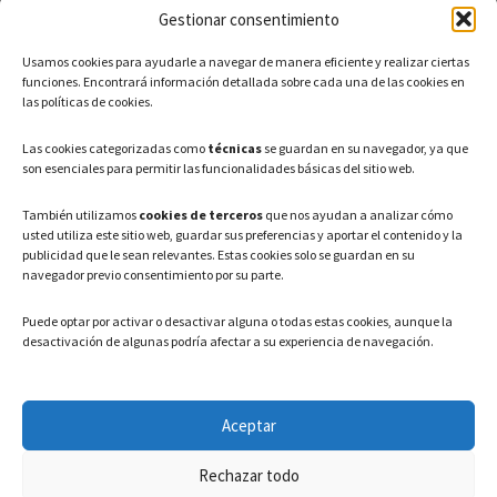
Gestionar consentimiento
CONTACTO
Usamos cookies para ayudarle a navegar de manera eficiente y realizar ciertas
Teléfono: 91 886 44 62
funciones. Encontrará información detallada sobre cada una de las cookies en
las políticas de cookies.
Correo Electrónico:
info@ayuntamientovaldeavero.
es
Las cookies categorizadas como
técnicas
se guardan en su navegador, ya que
son esenciales para permitir las funcionalidades básicas del sitio web.
HORARIO
También utilizamos
cookies de terceros
que nos ayudan a analizar cómo
usted utiliza este sitio web, guardar sus preferencias y aportar el contenido y la
Lunes a Viernes: 08:00h – 15:00h
publicidad que le sean relevantes. Estas cookies solo se guardan en su
navegador previo consentimiento por su parte.
Puede optar por activar o desactivar alguna o todas estas cookies, aunque la
desactivación de algunas podría afectar a su experiencia de navegación.
LEGAL
Aceptar
Política de privacidad
–
Aviso Legal
–
Política de cookies
Rechazar todo
Registro de actividades de Tratamiento