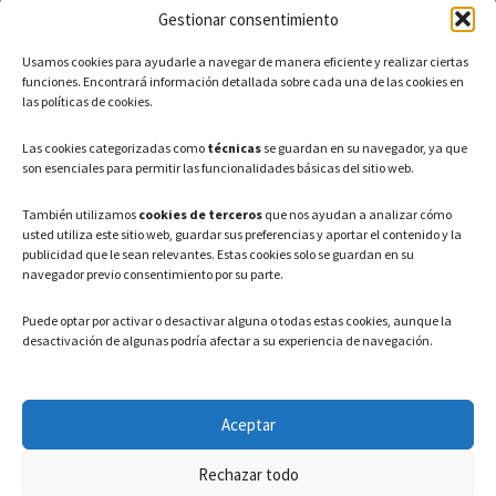
Gestionar consentimiento
CONTACTO
Usamos cookies para ayudarle a navegar de manera eficiente y realizar ciertas
Teléfono: 91 886 44 62
funciones. Encontrará información detallada sobre cada una de las cookies en
las políticas de cookies.
Correo Electrónico:
info@ayuntamientovaldeavero.
es
Las cookies categorizadas como
técnicas
se guardan en su navegador, ya que
son esenciales para permitir las funcionalidades básicas del sitio web.
HORARIO
También utilizamos
cookies de terceros
que nos ayudan a analizar cómo
usted utiliza este sitio web, guardar sus preferencias y aportar el contenido y la
Lunes a Viernes: 08:00h – 15:00h
publicidad que le sean relevantes. Estas cookies solo se guardan en su
navegador previo consentimiento por su parte.
Puede optar por activar o desactivar alguna o todas estas cookies, aunque la
desactivación de algunas podría afectar a su experiencia de navegación.
LEGAL
Aceptar
Política de privacidad
–
Aviso Legal
–
Política de cookies
Rechazar todo
Registro de actividades de Tratamiento