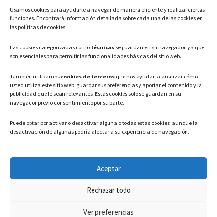
Usamos cookies para ayudarle a navegar de manera eficiente y realizar ciertas
Teléfono: 91 886 44 62
funciones. Encontrará información detallada sobre cada una de las cookies en
las políticas de cookies.
Correo Electrónico:
info@ayuntamientovaldeavero.
es
Las cookies categorizadas como
técnicas
se guardan en su navegador, ya que
son esenciales para permitir las funcionalidades básicas del sitio web.
HORARIO
También utilizamos
cookies de terceros
que nos ayudan a analizar cómo
usted utiliza este sitio web, guardar sus preferencias y aportar el contenido y la
Lunes a Viernes: 08:00h – 15:00h
publicidad que le sean relevantes. Estas cookies solo se guardan en su
navegador previo consentimiento por su parte.
Puede optar por activar o desactivar alguna o todas estas cookies, aunque la
desactivación de algunas podría afectar a su experiencia de navegación.
LEGAL
Aceptar
Política de privacidad
–
Aviso Legal
–
Política de cookies
Rechazar todo
Registro de actividades de Tratamiento
Ver preferencias