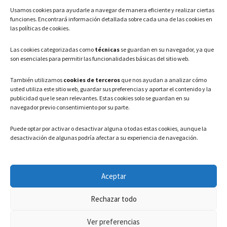
Usamos cookies para ayudarle a navegar de manera eficiente y realizar ciertas
Teléfono: 91 886 44 62
funciones. Encontrará información detallada sobre cada una de las cookies en
las políticas de cookies.
Correo Electrónico:
info@ayuntamientovaldeavero.
es
Las cookies categorizadas como
técnicas
se guardan en su navegador, ya que
son esenciales para permitir las funcionalidades básicas del sitio web.
HORARIO
También utilizamos
cookies de terceros
que nos ayudan a analizar cómo
usted utiliza este sitio web, guardar sus preferencias y aportar el contenido y la
Lunes a Viernes: 08:00h – 15:00h
publicidad que le sean relevantes. Estas cookies solo se guardan en su
navegador previo consentimiento por su parte.
Puede optar por activar o desactivar alguna o todas estas cookies, aunque la
desactivación de algunas podría afectar a su experiencia de navegación.
LEGAL
Aceptar
Política de privacidad
–
Aviso Legal
–
Política de cookies
Rechazar todo
Registro de actividades de Tratamiento
Ver preferencias