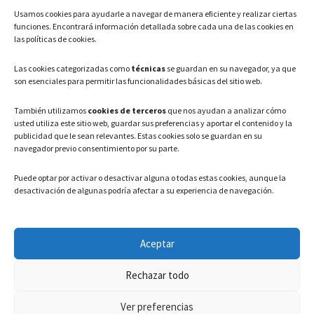
Usamos cookies para ayudarle a navegar de manera eficiente y realizar ciertas
Teléfono: 91 886 44 62
funciones. Encontrará información detallada sobre cada una de las cookies en
las políticas de cookies.
Correo Electrónico:
info@ayuntamientovaldeavero.
es
Las cookies categorizadas como
técnicas
se guardan en su navegador, ya que
son esenciales para permitir las funcionalidades básicas del sitio web.
HORARIO
También utilizamos
cookies de terceros
que nos ayudan a analizar cómo
usted utiliza este sitio web, guardar sus preferencias y aportar el contenido y la
Lunes a Viernes: 08:00h – 15:00h
publicidad que le sean relevantes. Estas cookies solo se guardan en su
navegador previo consentimiento por su parte.
Puede optar por activar o desactivar alguna o todas estas cookies, aunque la
desactivación de algunas podría afectar a su experiencia de navegación.
LEGAL
Aceptar
Política de privacidad
–
Aviso Legal
–
Política de cookies
Rechazar todo
Registro de actividades de Tratamiento
Ver preferencias