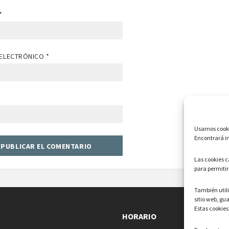
*
ELECTRÓNICO
*
Usamos cookie
Encontrará in
Las cookies 
para permitir
También uti
sitio web, gu
Estas cookies
HORARIO