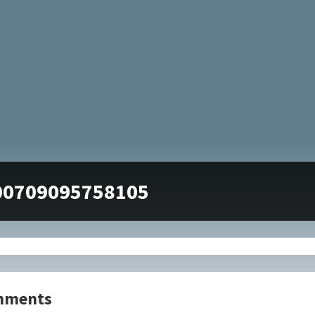
00709095758105
mments