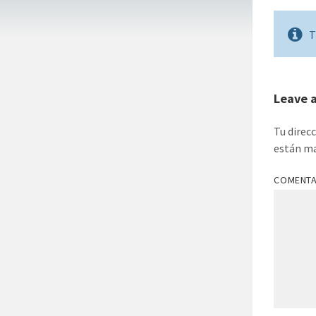
T
Leave 
Tu direc
están m
COMENT