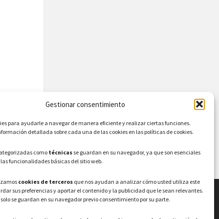
Gestionar consentimiento
s para ayudarle a navegar de manera eficiente y realizar ciertas funciones.
formación detallada sobre cada una de las cookies en las políticas de cookies.
categorizadas como
técnicas
se guardan en su navegador, ya que son esenciales
 las funcionalidades básicas del sitio web.
lizamos
cookies de terceros
que nos ayudan a analizar cómo usted utiliza este
ardar sus preferencias y aportar el contenido y la publicidad que le sean relevantes.
 solo se guardan en su navegador previo consentimiento por su parte.
LEGAL