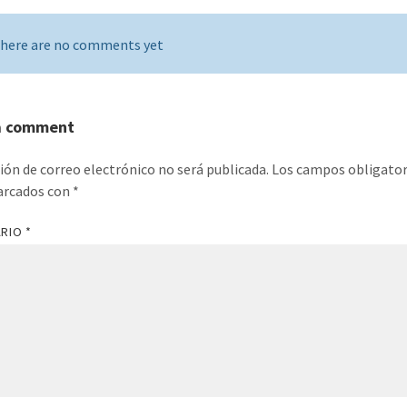
here are no comments yet
a comment
ción de correo electrónico no será publicada.
Los campos obligator
arcados con
*
ARIO
*