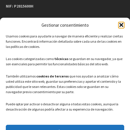
NIF: P2815600H
Gestionar consentimiento
CONTACTO
Usamos cookies para ayudarle a navegar de manera eficiente y realizar ciertas
Teléfono: 91 886 44 62
funciones. Encontrará información detallada sobre cada una de las cookies en
las políticas de cookies.
Correo Electrónico:
info@ayuntamientovaldeavero.
es
Las cookies categorizadas como
técnicas
se guardan en su navegador, ya que
son esenciales para permitir las funcionalidades básicas del sitio web.
HORARIO
También utilizamos
cookies de terceros
que nos ayudan a analizar cómo
usted utiliza este sitio web, guardar sus preferencias y aportar el contenido y la
Lunes a Viernes: 08:00h – 15:00h
publicidad que le sean relevantes. Estas cookies solo se guardan en su
navegador previo consentimiento por su parte.
Puede optar por activar o desactivar alguna o todas estas cookies, aunque la
desactivación de algunas podría afectar a su experiencia de navegación.
LEGAL