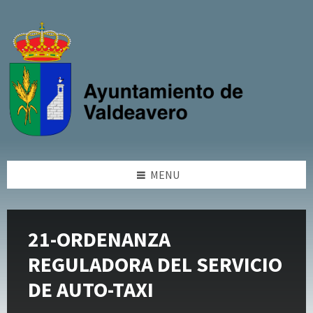
Skip
Skip
Skip
Skip
to
to
to
to
content
left
right
footer
sidebar
sidebar
MENU
21-ORDENANZA
REGULADORA DEL SERVICIO
DE AUTO-TAXI