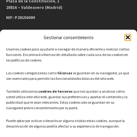
Plaza de la Constitución, 1
28816 – Valdeavero (Madrid)
NIF: P2815600H
Gestionar consentimiento
CONTACTO
Usamos cookies para ayudarle a navegar de manera eficiente y realizar ciertas
Teléfono: 91 886 44 62
funciones. Encontrará información detallada sobre cada una de las cookies en
las políticas de cookies.
Correo Electrónico:
info@ayuntamientovaldeavero.
es
Las cookies categorizadas como
técnicas
se guardan en su navegador, ya que
son esenciales para permitir las funcionalidades básicas del sitio web.
HORARIO
También utilizamos
cookies de terceros
que nos ayudan a analizar cómo
usted utiliza este sitio web, guardar sus preferencias y aportar el contenido y la
Lunes a Viernes: 08:00h – 15:00h
publicidad que le sean relevantes. Estas cookies solo se guardan en su
navegador previo consentimiento por su parte.
Puede optar por activar o desactivar alguna o todas estas cookies, aunque la
desactivación de algunas podría afectar a su experiencia de navegación.