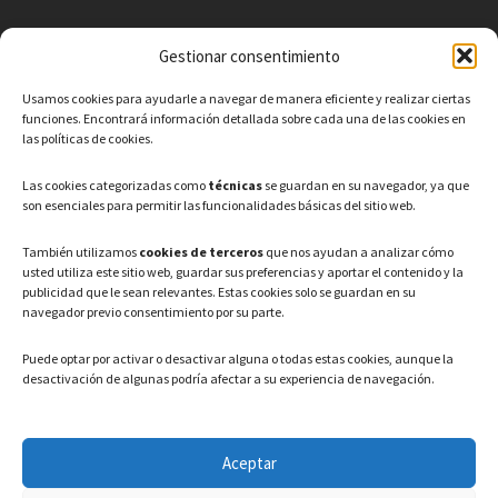
Gestionar consentimiento
CONTACTO
Usamos cookies para ayudarle a navegar de manera eficiente y realizar ciertas
Teléfono: 91 886 44 62
funciones. Encontrará información detallada sobre cada una de las cookies en
las políticas de cookies.
Correo Electrónico:
info@ayuntamientovaldeavero.
es
Las cookies categorizadas como
técnicas
se guardan en su navegador, ya que
son esenciales para permitir las funcionalidades básicas del sitio web.
HORARIO
También utilizamos
cookies de terceros
que nos ayudan a analizar cómo
usted utiliza este sitio web, guardar sus preferencias y aportar el contenido y la
Lunes a Viernes: 08:00h – 15:00h
publicidad que le sean relevantes. Estas cookies solo se guardan en su
navegador previo consentimiento por su parte.
Puede optar por activar o desactivar alguna o todas estas cookies, aunque la
desactivación de algunas podría afectar a su experiencia de navegación.
LEGAL
Aceptar
Política de privacidad
–
Aviso Legal
–
Política de cookies