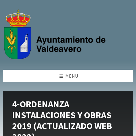
Skip
Skip
Skip
Skip
to
to
to
to
content
left
right
footer
sidebar
sidebar
MENU
4-ORDENANZA
INSTALACIONES Y OBRAS
2019 (ACTUALIZADO WEB