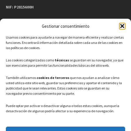
NIF: P2815600H
Gestionar consentimiento
CONTACTO
Usamos cookies para ayudarle a navegar de manera eficiente y realizar ciertas
Teléfono: 91 886 44 62
funciones. Encontrará información detallada sobre cada una de las cookies en
las políticas de cookies.
Correo Electrónico:
info@ayuntamientovaldeavero.
es
Las cookies categorizadas como
técnicas
se guardan en su navegador, ya que
son esenciales para permitir las funcionalidades básicas del sitio web.
HORARIO
También utilizamos
cookies de terceros
que nos ayudan a analizar cómo
usted utiliza este sitio web, guardar sus preferencias y aportar el contenido y la
Lunes a Viernes: 08:00h – 15:00h
publicidad que le sean relevantes. Estas cookies solo se guardan en su
navegador previo consentimiento por su parte.
Puede optar por activar o desactivar alguna o todas estas cookies, aunque la
desactivación de algunas podría afectar a su experiencia de navegación.
LEGAL