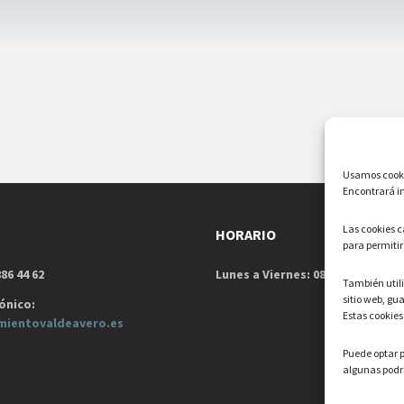
Usamos cookie
Encontrará in
Las cookies 
HORARIO
para permitir
86 44 62
Lunes a Viernes: 08:00h – 15:00h
También uti
sitio web, gu
ónico:
Estas cookies
mientovaldeavero.
es
Puede optar p
algunas podrí