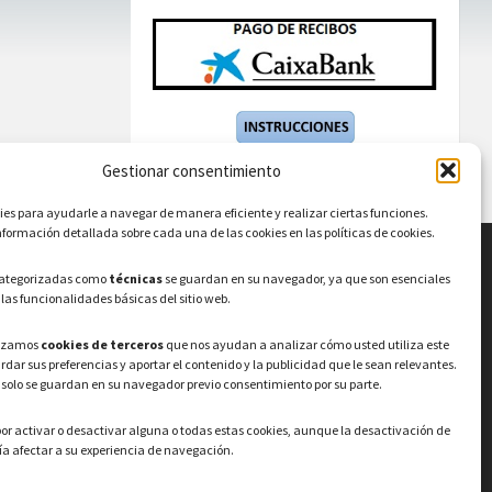
Gestionar consentimiento
s para ayudarle a navegar de manera eficiente y realizar ciertas funciones.
formación detallada sobre cada una de las cookies en las políticas de cookies.
categorizadas como
técnicas
se guardan en su navegador, ya que son esenciales
LEGAL
 las funcionalidades básicas del sitio web.
Política de privacidad
–
Aviso Legal
–
Política
lizamos
cookies de terceros
que nos ayudan a analizar cómo usted utiliza este
de cookies
Registro de actividades de
ardar sus preferencias y aportar el contenido y la publicidad que le sean relevantes.
Tratamiento
 solo se guardan en su navegador previo consentimiento por su parte.
or activar o desactivar alguna o todas estas cookies, aunque la desactivación de
a afectar a su experiencia de navegación.
© 2026 Ayuntamiento de Valdeavero