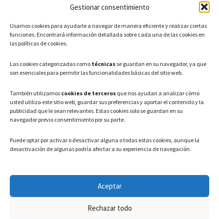
Gestionar consentimiento
CONTACTO
Usamos cookies para ayudarle a navegar de manera eficiente y realizar ciertas
Teléfono: 91 886 44 62
funciones. Encontrará información detallada sobre cada una de las cookies en
las políticas de cookies.
Correo Electrónico:
info@ayuntamientovaldeavero.
es
Las cookies categorizadas como
técnicas
se guardan en su navegador, ya que
son esenciales para permitir las funcionalidades básicas del sitio web.
HORARIO
También utilizamos
cookies de terceros
que nos ayudan a analizar cómo
usted utiliza este sitio web, guardar sus preferencias y aportar el contenido y la
Lunes a Viernes: 08:00h – 15:00h
publicidad que le sean relevantes. Estas cookies solo se guardan en su
navegador previo consentimiento por su parte.
Puede optar por activar o desactivar alguna o todas estas cookies, aunque la
desactivación de algunas podría afectar a su experiencia de navegación.
LEGAL
Aceptar
Política de privacidad
–
Aviso Legal
–
Política de cookies
Rechazar todo
Registro de actividades de Tratamiento