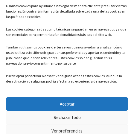
Usamos cookies para ayudarle a navegar de manera eficiente y realizar ciertas
Teléfono: 91 886 44 62
funciones. Encontrará información detallada sobre cada una de las cookies en
las políticas de cookies.
Correo Electrónico:
info@ayuntamientovaldeavero.
es
Las cookies categorizadas como
técnicas
se guardan en su navegador, ya que
son esenciales para permitir las funcionalidades básicas del sitio web.
HORARIO
También utilizamos
cookies de terceros
que nos ayudan a analizar cómo
usted utiliza este sitio web, guardar sus preferencias y aportar el contenido y la
Lunes a Viernes: 08:00h – 15:00h
publicidad que le sean relevantes. Estas cookies solo se guardan en su
navegador previo consentimiento por su parte.
Puede optar por activar o desactivar alguna o todas estas cookies, aunque la
desactivación de algunas podría afectar a su experiencia de navegación.
LEGAL
Aceptar
Política de privacidad
–
Aviso Legal
–
Política de cookies
Rechazar todo
Registro de actividades de Tratamiento
Ver preferencias