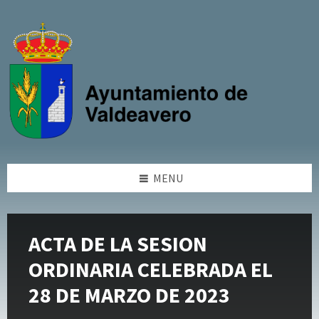
Skip
Skip
Skip
Skip
to
to
to
to
content
left
right
footer
sidebar
sidebar
MENU
ACTA DE LA SESION
ORDINARIA CELEBRADA EL
28 DE MARZO DE 2023