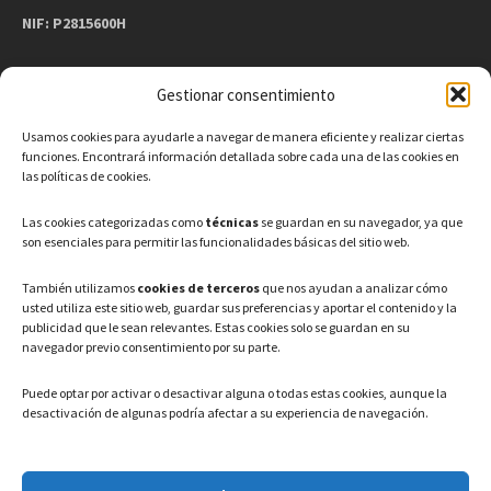
NIF: P2815600H
Gestionar consentimiento
CONTACTO
Usamos cookies para ayudarle a navegar de manera eficiente y realizar ciertas
Teléfono: 91 886 44 62
funciones. Encontrará información detallada sobre cada una de las cookies en
las políticas de cookies.
Correo Electrónico:
info@ayuntamientovaldeavero.
es
Las cookies categorizadas como
técnicas
se guardan en su navegador, ya que
son esenciales para permitir las funcionalidades básicas del sitio web.
HORARIO
También utilizamos
cookies de terceros
que nos ayudan a analizar cómo
usted utiliza este sitio web, guardar sus preferencias y aportar el contenido y la
Lunes a Viernes: 08:00h – 15:00h
publicidad que le sean relevantes. Estas cookies solo se guardan en su
navegador previo consentimiento por su parte.
Puede optar por activar o desactivar alguna o todas estas cookies, aunque la
desactivación de algunas podría afectar a su experiencia de navegación.
LEGAL