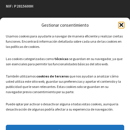
NIF: P2815600H
Gestionar consentimiento
CONTACTO
Usamos cookies para ayudarle a navegar de manera eficiente y realizar ciertas
Teléfono: 91 886 44 62
funciones. Encontrará información detallada sobre cada una de las cookies en
las políticas de cookies.
Correo Electrónico:
info@ayuntamientovaldeavero.
es
Las cookies categorizadas como
técnicas
se guardan en su navegador, ya que
son esenciales para permitir las funcionalidades básicas del sitio web.
HORARIO
También utilizamos
cookies de terceros
que nos ayudan a analizar cómo
usted utiliza este sitio web, guardar sus preferencias y aportar el contenido y la
Lunes a Viernes: 08:00h – 15:00h
publicidad que le sean relevantes. Estas cookies solo se guardan en su
navegador previo consentimiento por su parte.
Puede optar por activar o desactivar alguna o todas estas cookies, aunque la
desactivación de algunas podría afectar a su experiencia de navegación.
LEGAL