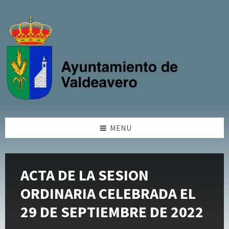
Skip
Skip
Skip
Skip
to
to
to
to
content
left
right
footer
sidebar
sidebar
MENU
ACTA DE LA SESION
ORDINARIA CELEBRADA EL
29 DE SEPTIEMBRE DE 2022