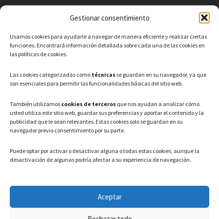
Gestionar consentimiento
CONTACTO
Usamos cookies para ayudarle a navegar de manera eficiente y realizar ciertas
Teléfono: 91 886 44 62
funciones. Encontrará información detallada sobre cada una de las cookies en
las políticas de cookies.
Correo Electrónico:
info@ayuntamientovaldeavero.
es
Las cookies categorizadas como
técnicas
se guardan en su navegador, ya que
son esenciales para permitir las funcionalidades básicas del sitio web.
HORARIO
También utilizamos
cookies de terceros
que nos ayudan a analizar cómo
usted utiliza este sitio web, guardar sus preferencias y aportar el contenido y la
Lunes a Viernes: 08:00h – 15:00h
publicidad que le sean relevantes. Estas cookies solo se guardan en su
navegador previo consentimiento por su parte.
Puede optar por activar o desactivar alguna o todas estas cookies, aunque la
desactivación de algunas podría afectar a su experiencia de navegación.
LEGAL
Aceptar
Política de privacidad
–
Aviso Legal
–
Política de cookies
Rechazar todo