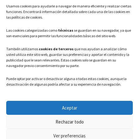
Usamos cookies para ayudarle a navegar de manera eficiente y realizar ciertas
Teléfono: 91 886 44 62
funciones. Encontrará información detallada sobre cada una de las cookies en
las políticas de cookies.
Correo Electrónico:
info@ayuntamientovaldeavero.
es
Las cookies categorizadas como
técnicas
se guardan en su navegador, ya que
son esenciales para permitir las funcionalidades básicas del sitio web.
HORARIO
También utilizamos
cookies de terceros
que nos ayudan a analizar cómo
usted utiliza este sitio web, guardar sus preferencias y aportar el contenido y la
Lunes a Viernes: 08:00h – 15:00h
publicidad que le sean relevantes. Estas cookies solo se guardan en su
navegador previo consentimiento por su parte.
Puede optar por activar o desactivar alguna o todas estas cookies, aunque la
desactivación de algunas podría afectar a su experiencia de navegación.
LEGAL
Aceptar
Política de privacidad
–
Aviso Legal
–
Política de cookies
Rechazar todo
Registro de actividades de Tratamiento
Ver preferencias