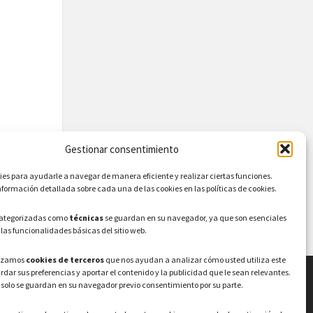
Gestionar consentimiento
s para ayudarle a navegar de manera eficiente y realizar ciertas funciones.
formación detallada sobre cada una de las cookies en las políticas de cookies.
categorizadas como
técnicas
se guardan en su navegador, ya que son esenciales
 las funcionalidades básicas del sitio web.
lizamos
cookies de terceros
que nos ayudan a analizar cómo usted utiliza este
ardar sus preferencias y aportar el contenido y la publicidad que le sean relevantes.
 solo se guardan en su navegador previo consentimiento por su parte.
LEGAL