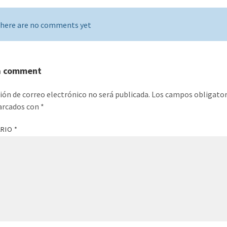
here are no comments yet
a comment
ción de correo electrónico no será publicada.
Los campos obligator
arcados con
*
ARIO
*