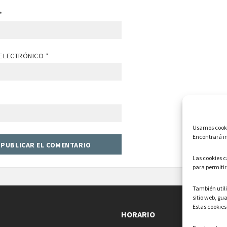
*
ELECTRÓNICO
*
Usamos cookie
Encontrará in
Las cookies 
para permitir
También uti
sitio web, gu
Estas cookies
HORARIO