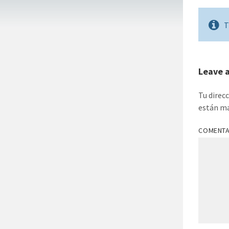
T
Leave 
Tu direc
están m
COMENT