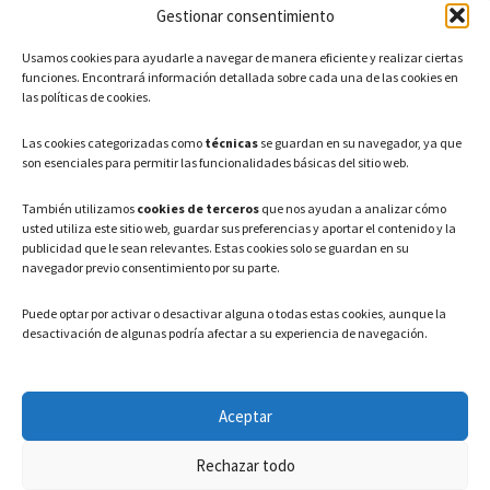
Gestionar consentimiento
CONTACTO
Usamos cookies para ayudarle a navegar de manera eficiente y realizar ciertas
Teléfono: 91 886 44 62
funciones. Encontrará información detallada sobre cada una de las cookies en
las políticas de cookies.
Correo Electrónico:
info@ayuntamientovaldeavero.
es
Las cookies categorizadas como
técnicas
se guardan en su navegador, ya que
son esenciales para permitir las funcionalidades básicas del sitio web.
HORARIO
También utilizamos
cookies de terceros
que nos ayudan a analizar cómo
usted utiliza este sitio web, guardar sus preferencias y aportar el contenido y la
Lunes a Viernes: 08:00h – 15:00h
publicidad que le sean relevantes. Estas cookies solo se guardan en su
navegador previo consentimiento por su parte.
Puede optar por activar o desactivar alguna o todas estas cookies, aunque la
desactivación de algunas podría afectar a su experiencia de navegación.
LEGAL
Aceptar
Política de privacidad
–
Aviso Legal
–
Política de cookies
Rechazar todo
Registro de actividades de Tratamiento