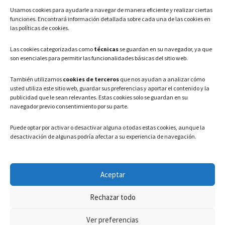
Usamos cookies para ayudarle a navegar de manera eficiente y realizar ciertas
Teléfono: 91 886 44 62
funciones. Encontrará información detallada sobre cada una de las cookies en
las políticas de cookies.
Correo Electrónico:
info@ayuntamientovaldeavero.
es
Las cookies categorizadas como
técnicas
se guardan en su navegador, ya que
son esenciales para permitir las funcionalidades básicas del sitio web.
HORARIO
También utilizamos
cookies de terceros
que nos ayudan a analizar cómo
usted utiliza este sitio web, guardar sus preferencias y aportar el contenido y la
Lunes a Viernes: 08:00h – 15:00h
publicidad que le sean relevantes. Estas cookies solo se guardan en su
navegador previo consentimiento por su parte.
Puede optar por activar o desactivar alguna o todas estas cookies, aunque la
desactivación de algunas podría afectar a su experiencia de navegación.
LEGAL
Aceptar
Política de privacidad
–
Aviso Legal
–
Política de cookies
Rechazar todo
Registro de actividades de Tratamiento
Ver preferencias