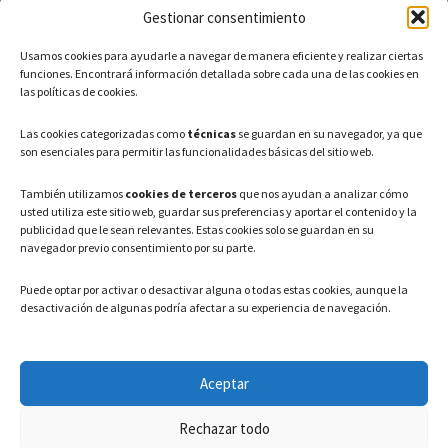
Gestionar consentimiento
CONTACTO
Usamos cookies para ayudarle a navegar de manera eficiente y realizar ciertas
Teléfono: 91 886 44 62
funciones. Encontrará información detallada sobre cada una de las cookies en
las políticas de cookies.
Correo Electrónico:
info@ayuntamientovaldeavero.
es
Las cookies categorizadas como
técnicas
se guardan en su navegador, ya que
son esenciales para permitir las funcionalidades básicas del sitio web.
HORARIO
También utilizamos
cookies de terceros
que nos ayudan a analizar cómo
usted utiliza este sitio web, guardar sus preferencias y aportar el contenido y la
Lunes a Viernes: 08:00h – 15:00h
publicidad que le sean relevantes. Estas cookies solo se guardan en su
navegador previo consentimiento por su parte.
Puede optar por activar o desactivar alguna o todas estas cookies, aunque la
desactivación de algunas podría afectar a su experiencia de navegación.
LEGAL
Aceptar
Política de privacidad
–
Aviso Legal
–
Política de cookies
Rechazar todo
Registro de actividades de Tratamiento