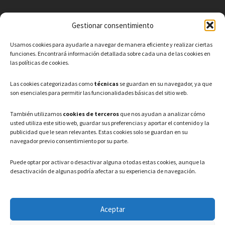
Gestionar consentimiento
CONTACTO
Usamos cookies para ayudarle a navegar de manera eficiente y realizar ciertas
Teléfono: 91 886 44 62
funciones. Encontrará información detallada sobre cada una de las cookies en
las políticas de cookies.
Correo Electrónico:
info@ayuntamientovaldeavero.
es
Las cookies categorizadas como
técnicas
se guardan en su navegador, ya que
son esenciales para permitir las funcionalidades básicas del sitio web.
HORARIO
También utilizamos
cookies de terceros
que nos ayudan a analizar cómo
usted utiliza este sitio web, guardar sus preferencias y aportar el contenido y la
Lunes a Viernes: 08:00h – 15:00h
publicidad que le sean relevantes. Estas cookies solo se guardan en su
navegador previo consentimiento por su parte.
Puede optar por activar o desactivar alguna o todas estas cookies, aunque la
desactivación de algunas podría afectar a su experiencia de navegación.
LEGAL
Aceptar
Política de privacidad
–
Aviso Legal
–
Política de cookies