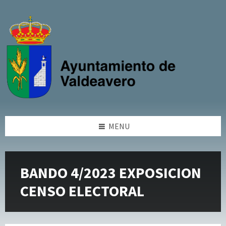
Skip
Skip
Skip
Skip
to
to
to
to
content
left
right
footer
sidebar
sidebar
MENU
BANDO 4/2023 EXPOSICION
CENSO ELECTORAL