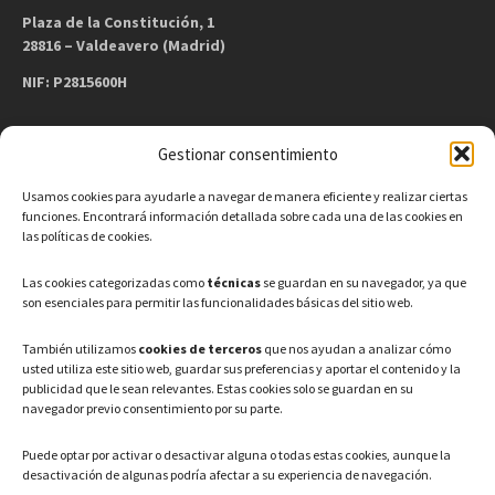
Plaza de la Constitución, 1
28816 – Valdeavero (Madrid)
NIF: P2815600H
Gestionar consentimiento
CONTACTO
Usamos cookies para ayudarle a navegar de manera eficiente y realizar ciertas
Teléfono: 91 886 44 62
funciones. Encontrará información detallada sobre cada una de las cookies en
las políticas de cookies.
Correo Electrónico:
info@ayuntamientovaldeavero.
es
Las cookies categorizadas como
técnicas
se guardan en su navegador, ya que
son esenciales para permitir las funcionalidades básicas del sitio web.
HORARIO
También utilizamos
cookies de terceros
que nos ayudan a analizar cómo
usted utiliza este sitio web, guardar sus preferencias y aportar el contenido y la
Lunes a Viernes: 08:00h – 15:00h
publicidad que le sean relevantes. Estas cookies solo se guardan en su
navegador previo consentimiento por su parte.
Puede optar por activar o desactivar alguna o todas estas cookies, aunque la
desactivación de algunas podría afectar a su experiencia de navegación.