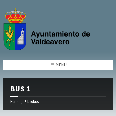
Skip
Skip
Skip
to
to
to
content
left
footer
sidebar
MENU
BUS 1
Home
Bibliobus
/