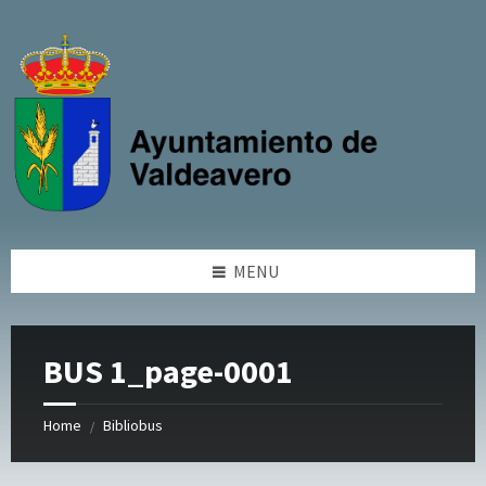
Skip
Skip
Skip
to
to
to
content
left
footer
sidebar
MENU
BUS 1_page-0001
Home
Bibliobus
/