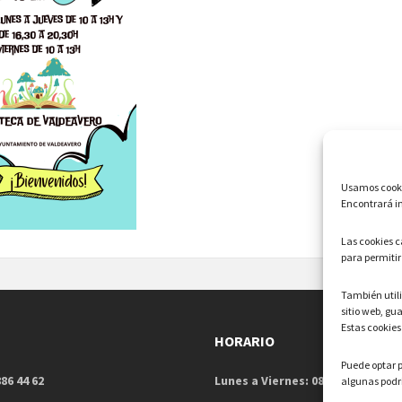
Usamos cookie
Encontrará in
Las cookies 
para permitir
También uti
sitio web, gu
Estas cookies
HORARIO
Puede optar p
86 44 62
Lunes a Viernes: 08:00h – 15:00h
algunas podrí