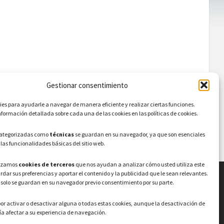
Gestionar consentimiento
s para ayudarle a navegar de manera eficiente y realizar ciertas funciones.
formación detallada sobre cada una de las cookies en las políticas de cookies.
categorizadas como
técnicas
se guardan en su navegador, ya que son esenciales
 las funcionalidades básicas del sitio web.
lizamos
cookies de terceros
que nos ayudan a analizar cómo usted utiliza este
ardar sus preferencias y aportar el contenido y la publicidad que le sean relevantes.
 solo se guardan en su navegador previo consentimiento por su parte.
LEGAL
or activar o desactivar alguna o todas estas cookies, aunque la desactivación de
Política de privacidad
–
Aviso Legal
–
Política
a afectar a su experiencia de navegación.
de cookies
Registro de actividades de