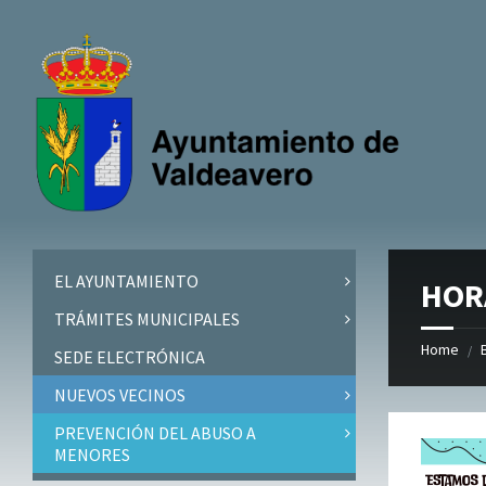
Skip
Skip
Skip
to
to
to
content
left
footer
sidebar
EL AYUNTAMIENTO
HOR
TRÁMITES MUNICIPALES
Home
/
SEDE ELECTRÓNICA
NUEVOS VECINOS
PREVENCIÓN DEL ABUSO A
MENORES