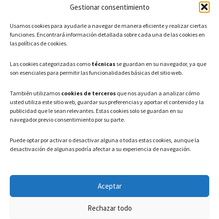
Gestionar consentimiento
CONTACTO
Usamos cookies para ayudarle a navegar de manera eficiente y realizar ciertas
Teléfono: 91 886 44 62
funciones. Encontrará información detallada sobre cada una de las cookies en
las políticas de cookies.
Correo Electrónico:
info@ayuntamientovaldeavero.
es
Las cookies categorizadas como
técnicas
se guardan en su navegador, ya que
son esenciales para permitir las funcionalidades básicas del sitio web.
HORARIO
También utilizamos
cookies de terceros
que nos ayudan a analizar cómo
usted utiliza este sitio web, guardar sus preferencias y aportar el contenido y la
Lunes a Viernes: 08:00h – 15:00h
publicidad que le sean relevantes. Estas cookies solo se guardan en su
navegador previo consentimiento por su parte.
Puede optar por activar o desactivar alguna o todas estas cookies, aunque la
desactivación de algunas podría afectar a su experiencia de navegación.
LEGAL
Aceptar
Política de privacidad
–
Aviso Legal
–
Política de cookies
Rechazar todo
Registro de actividades de Tratamiento