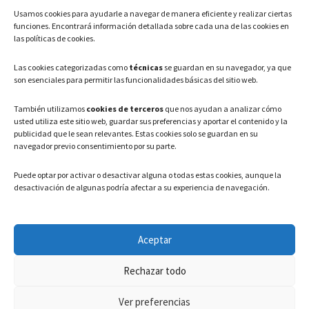
Usamos cookies para ayudarle a navegar de manera eficiente y realizar ciertas
Teléfono: 91 886 44 62
funciones. Encontrará información detallada sobre cada una de las cookies en
las políticas de cookies.
Correo Electrónico:
info@ayuntamientovaldeavero.
es
Las cookies categorizadas como
técnicas
se guardan en su navegador, ya que
son esenciales para permitir las funcionalidades básicas del sitio web.
HORARIO
También utilizamos
cookies de terceros
que nos ayudan a analizar cómo
usted utiliza este sitio web, guardar sus preferencias y aportar el contenido y la
Lunes a Viernes: 08:00h – 15:00h
publicidad que le sean relevantes. Estas cookies solo se guardan en su
navegador previo consentimiento por su parte.
Puede optar por activar o desactivar alguna o todas estas cookies, aunque la
desactivación de algunas podría afectar a su experiencia de navegación.
LEGAL
Aceptar
Política de privacidad
–
Aviso Legal
–
Política de cookies
Rechazar todo
Registro de actividades de Tratamiento
Ver preferencias