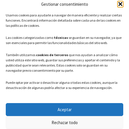
Gestionar consentimiento
CONTACTO
Usamos cookies para ayudarle a navegar de manera eficiente y realizar ciertas
Teléfono: 91 886 44 62
funciones. Encontrará información detallada sobre cada una de las cookies en
las políticas de cookies.
Correo Electrónico:
info@ayuntamientovaldeavero.
es
Las cookies categorizadas como
técnicas
se guardan en su navegador, ya que
son esenciales para permitir las funcionalidades básicas del sitio web.
HORARIO
También utilizamos
cookies de terceros
que nos ayudan a analizar cómo
usted utiliza este sitio web, guardar sus preferencias y aportar el contenido y la
Lunes a Viernes: 08:00h – 15:00h
publicidad que le sean relevantes. Estas cookies solo se guardan en su
navegador previo consentimiento por su parte.
Puede optar por activar o desactivar alguna o todas estas cookies, aunque la
desactivación de algunas podría afectar a su experiencia de navegación.
LEGAL
Aceptar
Política de privacidad
–
Aviso Legal
–
Política de cookies
Rechazar todo
Registro de actividades de Tratamiento