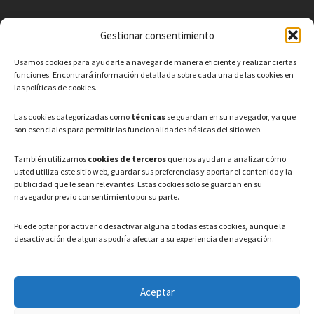
Gestionar consentimiento
CONTACTO
Usamos cookies para ayudarle a navegar de manera eficiente y realizar ciertas
Teléfono: 91 886 44 62
funciones. Encontrará información detallada sobre cada una de las cookies en
las políticas de cookies.
Correo Electrónico:
info@ayuntamientovaldeavero.
es
Las cookies categorizadas como
técnicas
se guardan en su navegador, ya que
son esenciales para permitir las funcionalidades básicas del sitio web.
HORARIO
También utilizamos
cookies de terceros
que nos ayudan a analizar cómo
usted utiliza este sitio web, guardar sus preferencias y aportar el contenido y la
Lunes a Viernes: 08:00h – 15:00h
publicidad que le sean relevantes. Estas cookies solo se guardan en su
navegador previo consentimiento por su parte.
Puede optar por activar o desactivar alguna o todas estas cookies, aunque la
desactivación de algunas podría afectar a su experiencia de navegación.
LEGAL
Aceptar
Política de privacidad
–
Aviso Legal
–
Política de cookies