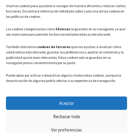
Usamos cookies para ayudarle a navegar de manera eficiente y realizar ciertas
Teléfono: 91 886 44 62
funciones. Encontrará información detallada sobre cada una de las cookies en
las políticas de cookies.
Correo Electrónico:
info@ayuntamientovaldeavero.
es
Las cookies categorizadas como
técnicas
se guardan en su navegador, ya que
son esenciales para permitir las funcionalidades básicas del sitio web.
HORARIO
También utilizamos
cookies de terceros
que nos ayudan a analizar cómo
usted utiliza este sitio web, guardar sus preferencias y aportar el contenido y la
Lunes a Viernes: 08:00h – 15:00h
publicidad que le sean relevantes. Estas cookies solo se guardan en su
navegador previo consentimiento por su parte.
Puede optar por activar o desactivar alguna o todas estas cookies, aunque la
desactivación de algunas podría afectar a su experiencia de navegación.
LEGAL
Aceptar
Política de privacidad
–
Aviso Legal
–
Política de cookies
Rechazar todo
Registro de actividades de Tratamiento
Ver preferencias