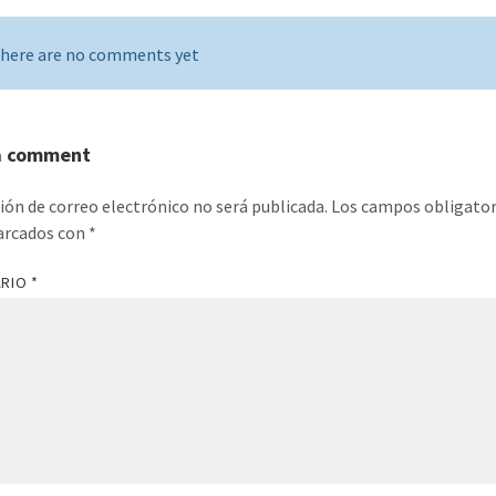
here are no comments yet
a comment
ción de correo electrónico no será publicada.
Los campos obligator
arcados con
*
ARIO
*