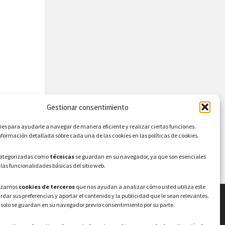
Gestionar consentimiento
s para ayudarle a navegar de manera eficiente y realizar ciertas funciones.
formación detallada sobre cada una de las cookies en las políticas de cookies.
categorizadas como
técnicas
se guardan en su navegador, ya que son esenciales
 las funcionalidades básicas del sitio web.
lizamos
cookies de terceros
que nos ayudan a analizar cómo usted utiliza este
ardar sus preferencias y aportar el contenido y la publicidad que le sean relevantes.
 solo se guardan en su navegador previo consentimiento por su parte.
LEGAL