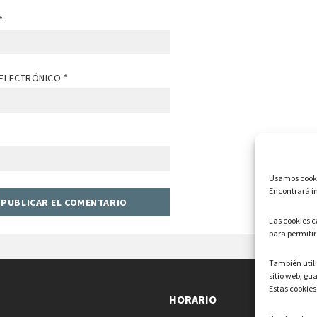
*
ELECTRÓNICO
*
Usamos cookie
Encontrará in
Las cookies 
para permitir
También uti
sitio web, gu
Estas cookies
HORARIO