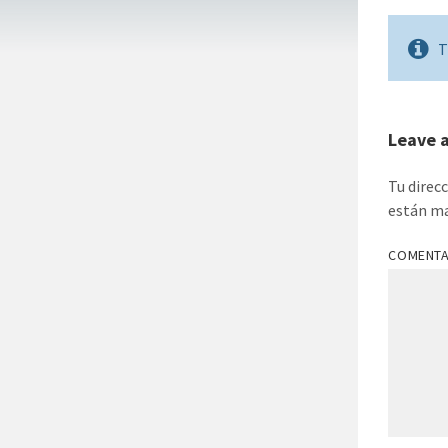
T
Leave 
Tu direc
están m
COMENT