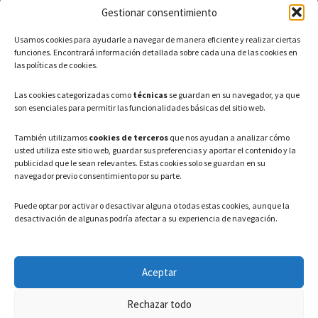
Gestionar consentimiento
CONTACTO
Usamos cookies para ayudarle a navegar de manera eficiente y realizar ciertas
Teléfono: 91 886 44 62
funciones. Encontrará información detallada sobre cada una de las cookies en
las políticas de cookies.
Correo Electrónico:
info@ayuntamientovaldeavero.
es
Las cookies categorizadas como
técnicas
se guardan en su navegador, ya que
son esenciales para permitir las funcionalidades básicas del sitio web.
HORARIO
También utilizamos
cookies de terceros
que nos ayudan a analizar cómo
usted utiliza este sitio web, guardar sus preferencias y aportar el contenido y la
Lunes a Viernes: 08:00h – 15:00h
publicidad que le sean relevantes. Estas cookies solo se guardan en su
navegador previo consentimiento por su parte.
Puede optar por activar o desactivar alguna o todas estas cookies, aunque la
desactivación de algunas podría afectar a su experiencia de navegación.
LEGAL
Aceptar
Política de privacidad
–
Aviso Legal
–
Política de cookies
Rechazar todo
Registro de actividades de Tratamiento