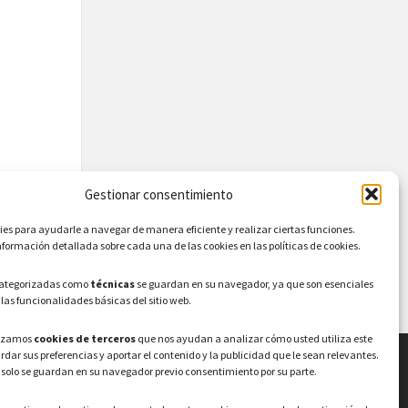
Gestionar consentimiento
s para ayudarle a navegar de manera eficiente y realizar ciertas funciones.
formación detallada sobre cada una de las cookies en las políticas de cookies.
categorizadas como
técnicas
se guardan en su navegador, ya que son esenciales
 las funcionalidades básicas del sitio web.
lizamos
cookies de terceros
que nos ayudan a analizar cómo usted utiliza este
ardar sus preferencias y aportar el contenido y la publicidad que le sean relevantes.
 solo se guardan en su navegador previo consentimiento por su parte.
LEGAL