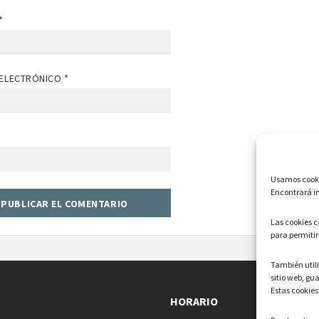
*
ELECTRÓNICO
*
Usamos cookie
Encontrará in
Las cookies 
para permitir
También uti
sitio web, gu
Estas cookies
HORARIO