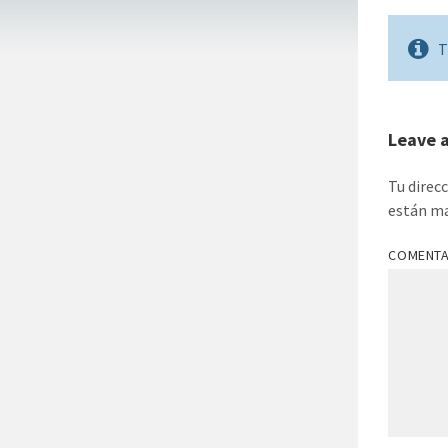
T
Leave 
Tu direc
están m
COMENT