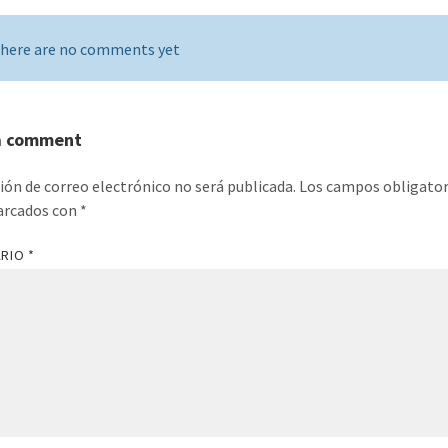
here are no comments yet
a comment
ción de correo electrónico no será publicada.
Los campos obligator
arcados con
*
ARIO
*