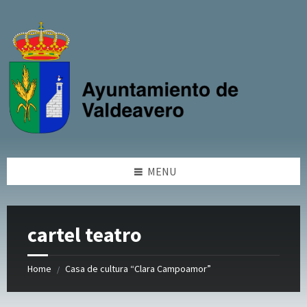
Skip
Skip
Skip
to
to
to
content
left
footer
sidebar
MENU
cartel teatro
Home
Casa de cultura “Clara Campoamor”
/