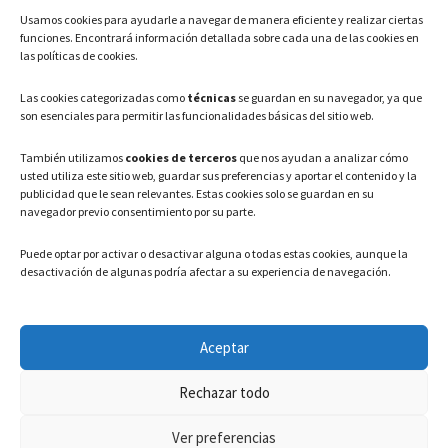
Usamos cookies para ayudarle a navegar de manera eficiente y realizar ciertas
Teléfono: 91 886 44 62
funciones. Encontrará información detallada sobre cada una de las cookies en
las políticas de cookies.
Correo Electrónico:
info@ayuntamientovaldeavero.
es
Las cookies categorizadas como
técnicas
se guardan en su navegador, ya que
son esenciales para permitir las funcionalidades básicas del sitio web.
HORARIO
También utilizamos
cookies de terceros
que nos ayudan a analizar cómo
usted utiliza este sitio web, guardar sus preferencias y aportar el contenido y la
Lunes a Viernes: 08:00h – 15:00h
publicidad que le sean relevantes. Estas cookies solo se guardan en su
navegador previo consentimiento por su parte.
Puede optar por activar o desactivar alguna o todas estas cookies, aunque la
desactivación de algunas podría afectar a su experiencia de navegación.
LEGAL
Aceptar
Política de privacidad
–
Aviso Legal
–
Política de cookies
Rechazar todo
Registro de actividades de Tratamiento
Ver preferencias