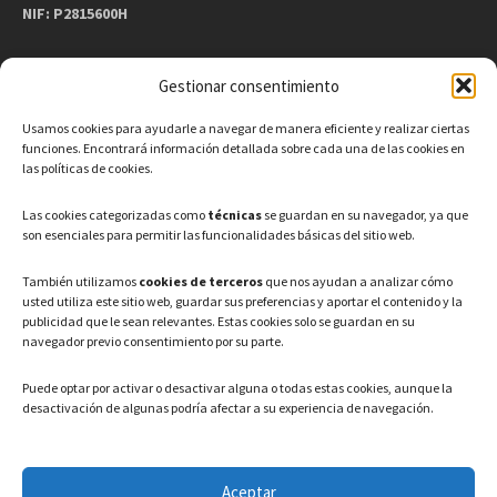
NIF: P2815600H
Gestionar consentimiento
CONTACTO
Usamos cookies para ayudarle a navegar de manera eficiente y realizar ciertas
Teléfono: 91 886 44 62
funciones. Encontrará información detallada sobre cada una de las cookies en
las políticas de cookies.
Correo Electrónico:
info@ayuntamientovaldeavero.
es
Las cookies categorizadas como
técnicas
se guardan en su navegador, ya que
son esenciales para permitir las funcionalidades básicas del sitio web.
HORARIO
También utilizamos
cookies de terceros
que nos ayudan a analizar cómo
usted utiliza este sitio web, guardar sus preferencias y aportar el contenido y la
Lunes a Viernes: 08:00h – 15:00h
publicidad que le sean relevantes. Estas cookies solo se guardan en su
navegador previo consentimiento por su parte.
Puede optar por activar o desactivar alguna o todas estas cookies, aunque la
desactivación de algunas podría afectar a su experiencia de navegación.
LEGAL
Aceptar