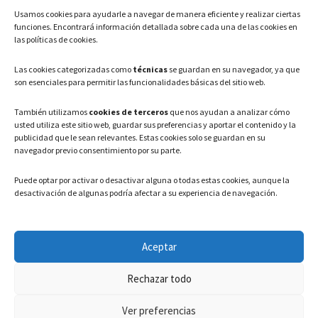
Usamos cookies para ayudarle a navegar de manera eficiente y realizar ciertas
Teléfono: 91 886 44 62
funciones. Encontrará información detallada sobre cada una de las cookies en
las políticas de cookies.
Correo Electrónico:
info@ayuntamientovaldeavero.
es
Las cookies categorizadas como
técnicas
se guardan en su navegador, ya que
son esenciales para permitir las funcionalidades básicas del sitio web.
HORARIO
También utilizamos
cookies de terceros
que nos ayudan a analizar cómo
usted utiliza este sitio web, guardar sus preferencias y aportar el contenido y la
Lunes a Viernes: 08:00h – 15:00h
publicidad que le sean relevantes. Estas cookies solo se guardan en su
navegador previo consentimiento por su parte.
Puede optar por activar o desactivar alguna o todas estas cookies, aunque la
desactivación de algunas podría afectar a su experiencia de navegación.
LEGAL
Aceptar
Política de privacidad
–
Aviso Legal
–
Política de cookies
Rechazar todo
Registro de actividades de Tratamiento
Ver preferencias