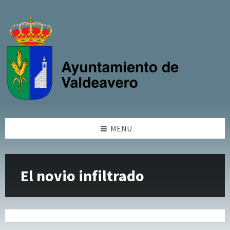
Skip
Skip
Skip
Skip
to
to
to
to
content
left
right
footer
sidebar
sidebar
MENU
El novio infiltrado