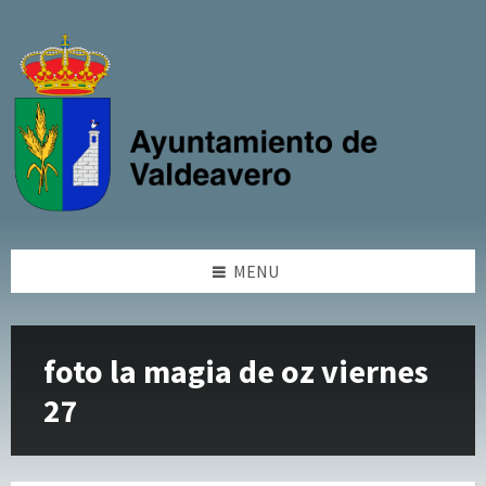
Skip
Skip
Skip
Skip
to
to
to
to
content
left
right
footer
sidebar
sidebar
MENU
foto la magia de oz viernes
27