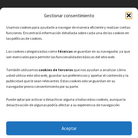
Gestionar consentimiento
CONTACTO
Usamos cookies para ayudarle a navegar de manera eficiente y realizar ciertas
Teléfono: 91 886 44 62
funciones. Encontrará información detallada sobre cada una de las cookies en
las políticas de cookies.
Correo Electrónico:
info@ayuntamientovaldeavero.
es
Las cookies categorizadas como
técnicas
se guardan en su navegador, ya que
son esenciales para permitir las funcionalidades básicas del sitio web.
HORARIO
También utilizamos
cookies de terceros
que nos ayudan a analizar cómo
usted utiliza este sitio web, guardar sus preferencias y aportar el contenido y la
Lunes a Viernes: 08:00h – 15:00h
publicidad que le sean relevantes. Estas cookies solo se guardan en su
navegador previo consentimiento por su parte.
Puede optar por activar o desactivar alguna o todas estas cookies, aunque la
desactivación de algunas podría afectar a su experiencia de navegación.
LEGAL
Aceptar
Política de privacidad
–
Aviso Legal
–
Política de cookies