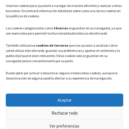
Usamos cookies para ayudarle a navegar de manera eficiente y realizar ciertas
Teléfono: 91 886 44 62
funciones. Encontrará información detallada sobre cada una de las cookies en
las políticas de cookies.
Correo Electrónico:
info@ayuntamientovaldeavero.
es
Las cookies categorizadas como
técnicas
se guardan en su navegador, ya que
son esenciales para permitir las funcionalidades básicas del sitio web.
HORARIO
También utilizamos
cookies de terceros
que nos ayudan a analizar cómo
usted utiliza este sitio web, guardar sus preferencias y aportar el contenido y la
Lunes a Viernes: 08:00h – 15:00h
publicidad que le sean relevantes. Estas cookies solo se guardan en su
navegador previo consentimiento por su parte.
Puede optar por activar o desactivar alguna o todas estas cookies, aunque la
desactivación de algunas podría afectar a su experiencia de navegación.
LEGAL
Aceptar
Política de privacidad
–
Aviso Legal
–
Política de cookies
Rechazar todo
Registro de actividades de Tratamiento
Ver preferencias