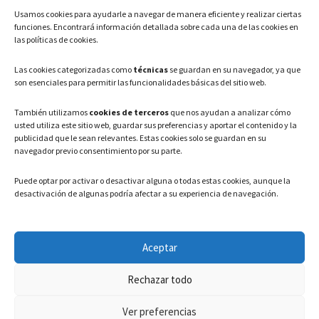
Usamos cookies para ayudarle a navegar de manera eficiente y realizar ciertas
Teléfono: 91 886 44 62
funciones. Encontrará información detallada sobre cada una de las cookies en
las políticas de cookies.
Correo Electrónico:
info@ayuntamientovaldeavero.
es
Las cookies categorizadas como
técnicas
se guardan en su navegador, ya que
son esenciales para permitir las funcionalidades básicas del sitio web.
HORARIO
También utilizamos
cookies de terceros
que nos ayudan a analizar cómo
usted utiliza este sitio web, guardar sus preferencias y aportar el contenido y la
Lunes a Viernes: 08:00h – 15:00h
publicidad que le sean relevantes. Estas cookies solo se guardan en su
navegador previo consentimiento por su parte.
Puede optar por activar o desactivar alguna o todas estas cookies, aunque la
desactivación de algunas podría afectar a su experiencia de navegación.
LEGAL
Aceptar
Política de privacidad
–
Aviso Legal
–
Política de cookies
Rechazar todo
Registro de actividades de Tratamiento
Ver preferencias