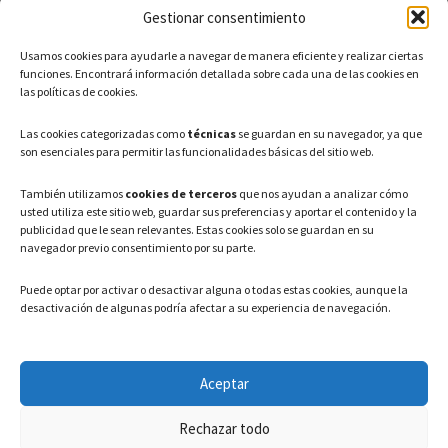
Gestionar consentimiento
CONTACTO
Usamos cookies para ayudarle a navegar de manera eficiente y realizar ciertas
Teléfono: 91 886 44 62
funciones. Encontrará información detallada sobre cada una de las cookies en
las políticas de cookies.
Correo Electrónico:
info@ayuntamientovaldeavero.
es
Las cookies categorizadas como
técnicas
se guardan en su navegador, ya que
son esenciales para permitir las funcionalidades básicas del sitio web.
HORARIO
También utilizamos
cookies de terceros
que nos ayudan a analizar cómo
usted utiliza este sitio web, guardar sus preferencias y aportar el contenido y la
Lunes a Viernes: 08:00h – 15:00h
publicidad que le sean relevantes. Estas cookies solo se guardan en su
navegador previo consentimiento por su parte.
Puede optar por activar o desactivar alguna o todas estas cookies, aunque la
desactivación de algunas podría afectar a su experiencia de navegación.
LEGAL
Aceptar
Política de privacidad
–
Aviso Legal
–
Política de cookies
Rechazar todo
Registro de actividades de Tratamiento