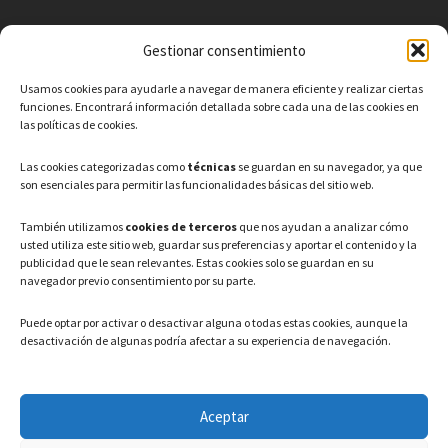
Gestionar consentimiento
CONTACTO
Usamos cookies para ayudarle a navegar de manera eficiente y realizar ciertas
Teléfono: 91 886 44 62
funciones. Encontrará información detallada sobre cada una de las cookies en
las políticas de cookies.
Correo Electrónico:
info@ayuntamientovaldeavero.
es
Las cookies categorizadas como
técnicas
se guardan en su navegador, ya que
son esenciales para permitir las funcionalidades básicas del sitio web.
HORARIO
También utilizamos
cookies de terceros
que nos ayudan a analizar cómo
usted utiliza este sitio web, guardar sus preferencias y aportar el contenido y la
Lunes a Viernes: 08:00h – 15:00h
publicidad que le sean relevantes. Estas cookies solo se guardan en su
navegador previo consentimiento por su parte.
Puede optar por activar o desactivar alguna o todas estas cookies, aunque la
desactivación de algunas podría afectar a su experiencia de navegación.
LEGAL
Aceptar
Política de privacidad
–
Aviso Legal
–
Política de cookies