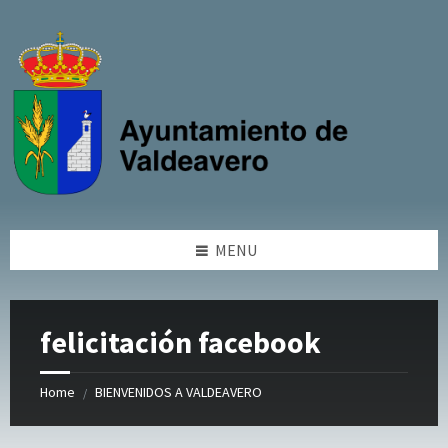
Skip
Skip
Skip
to
to
to
content
left
footer
sidebar
MENU
felicitación facebook
Home
BIENVENIDOS A VALDEAVERO
/