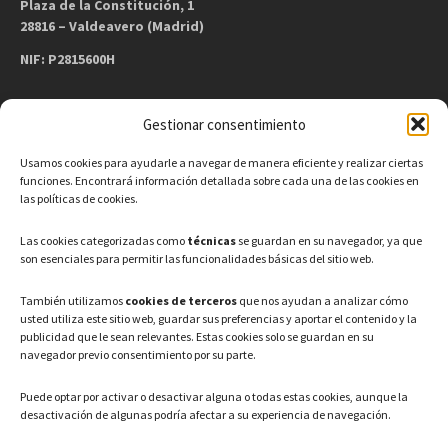
Plaza de la Constitución, 1
28816 – Valdeavero (Madrid)
NIF: P2815600H
Gestionar consentimiento
CONTACTO
Usamos cookies para ayudarle a navegar de manera eficiente y realizar ciertas
Teléfono: 91 886 44 62
funciones. Encontrará información detallada sobre cada una de las cookies en
las políticas de cookies.
Correo Electrónico:
info@ayuntamientovaldeavero.
es
Las cookies categorizadas como
técnicas
se guardan en su navegador, ya que
son esenciales para permitir las funcionalidades básicas del sitio web.
HORARIO
También utilizamos
cookies de terceros
que nos ayudan a analizar cómo
usted utiliza este sitio web, guardar sus preferencias y aportar el contenido y la
Lunes a Viernes: 08:00h – 15:00h
publicidad que le sean relevantes. Estas cookies solo se guardan en su
navegador previo consentimiento por su parte.
Puede optar por activar o desactivar alguna o todas estas cookies, aunque la
desactivación de algunas podría afectar a su experiencia de navegación.