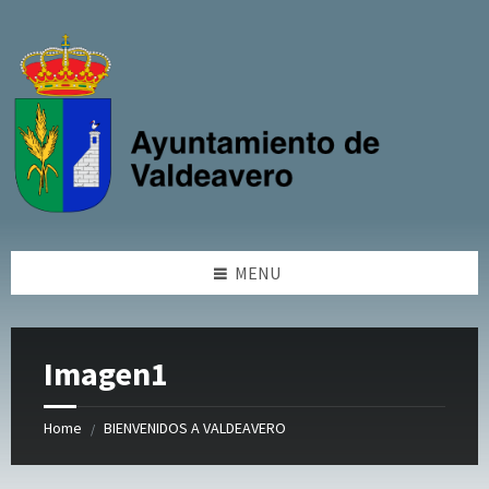
Skip
Skip
Skip
to
to
to
content
left
footer
sidebar
MENU
Imagen1
Home
BIENVENIDOS A VALDEAVERO
/