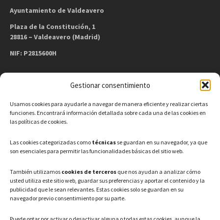
Ayuntamiento de Valdeavero
Plaza de la Constitución, 1
28816 – Valdeavero (Madrid)
NIF: P2815600H
Gestionar consentimiento
CONTACTO
Usamos cookies para ayudarle a navegar de manera eficiente y realizar ciertas
Teléfono: 91 886 44 62
funciones. Encontrará información detallada sobre cada una de las cookies en
las políticas de cookies.
Correo Electrónico:
info@ayuntamientovaldeavero.
es
Las cookies categorizadas como
técnicas
se guardan en su navegador, ya que
son esenciales para permitir las funcionalidades básicas del sitio web.
HORARIO
También utilizamos
cookies de terceros
que nos ayudan a analizar cómo
usted utiliza este sitio web, guardar sus preferencias y aportar el contenido y la
Lunes a Viernes: 08:00h – 15:00h
publicidad que le sean relevantes. Estas cookies solo se guardan en su
navegador previo consentimiento por su parte.
Puede optar por activar o desactivar alguna o todas estas cookies, aunque la