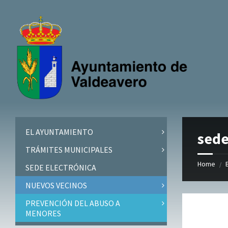
Skip
Skip
Skip
to
to
to
content
left
footer
sidebar
EL AYUNTAMIENTO
sede
TRÁMITES MUNICIPALES
Home
/
SEDE ELECTRÓNICA
NUEVOS VECINOS
PREVENCIÓN DEL ABUSO A
MENORES