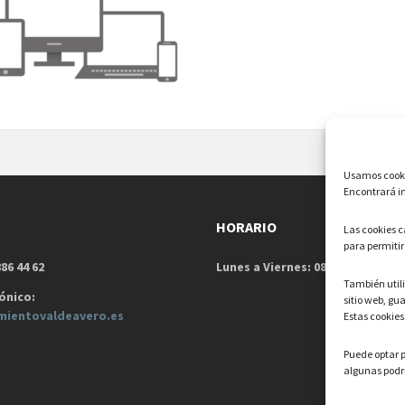
Usamos cookie
Encontrará in
HORARIO
Las cookies 
para permitir
86 44 62
Lunes a Viernes: 08:00h – 15:00h
También uti
ónico:
sitio web, gu
mientovaldeavero.
es
Estas cookies
Puede optar p
algunas podrí