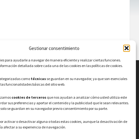
Gestionar consentimiento
s para ayudarle a navegar de manera eficiente y realizar ciertas funciones.
formación detallada sobre cada una de las cookies en las políticas de cookies.
LEGAL
categorizadas como
técnicas
se guardan en su navegador, ya que son esenciales
 las funcionalidades básicas del sitio web.
Política de privacidad
–
Aviso Legal
–
Política
lizamos
cookies de terceros
que nos ayudan a analizar cómo usted utiliza este
de cookies
Registro de actividades de
ardar sus preferencias y aportar el contenido y la publicidad que le sean relevantes.
Tratamiento
 solo se guardan en su navegador previo consentimiento por su parte.
or activar o desactivar alguna o todas estas cookies, aunque la desactivación de
© 2026 Ayuntamiento de Valdeavero
a afectar a su experiencia de navegación.